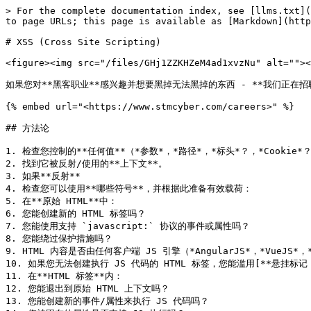
> For the complete documentation index, see [llms.txt](https://hacktricks.xsx.tw/llms.txt). Markdown versions of documentation pages are available by appending `.md` to page URLs; this page is available as [Markdown](https://hacktricks.xsx.tw/pentesting-web/xss-cross-site-scripting.md).

# XSS (Cross Site Scripting)

<figure><img src="/files/GHj1ZZKHZeM4ad1xvzNu" alt=""><figcaption></figcaption></figure>

如果您对**黑客职业**感兴趣并想要黑掉无法黑掉的东西 - **我们正在招聘！**（需要流利的波兰语书面和口头表达能力）。

{% embed url="<https://www.stmcyber.com/careers>" %}

## 方法论

1. 检查您控制的**任何值**（*参数*，*路径*，*标头*？，*Cookie*？）是否在 HTML 中**反射**或被 **JS** 代码使用。
2. 找到它被反射/使用的**上下文**。
3. 如果**反射**
4. 检查您可以使用**哪些符号**，并根据此准备有效载荷：
5. 在**原始 HTML**中：
6. 您能创建新的 HTML 标签吗？
7. 您能使用支持 `javascript:` 协议的事件或属性吗？
8. 您能绕过保护措施吗？
9. HTML 内容是否由任何客户端 JS 引擎（*AngularJS*，*VueJS*，*Mavo*...）解释，您可以滥用[**客户端模板注入**](/pentesting-web/client-side-template-injection-csti.md)。
10. 如果您无法创建执行 JS 代码的 HTML 标签，您能滥用[**悬挂标记 - HTML 无脚本注入**](/pentesting-web/dangling-markup-html-scriptless-injection.md)吗？
11. 在**HTML 标签**内：
12. 您能退出到原始 HTML 上下文吗？
13. 您能创建新的事件/属性来执行 JS 代码吗？
14. 您被困在的属性是否支持 JS 执行吗？
15. 您能绕过保护措施吗？
16. 在**JavaScript 代码**内：
17. 您能转义 `<script>` 标签吗？
18. 您能转义字符串并执行不同的 JS 代码吗？
19. 您的输入是否在模板文字中 \`\`？
20. 您能绕过保护措施吗？
21. 正在**执行的** JavaScript **函数**
22. 您可以指定要执行的函数名称。例如：`?callback=alert(1)`
23. 如果**被使用**：
24. 您可以利用**DOM XSS**，注意您的输入如何受控以及您的**受控输入是否被任何接收器使用**。

在处理复杂的 XSS 时，您可能会发现以下内容很有趣：

{% content-ref url="/pages/nLBgTBBxH7YTKdQEce7n" %}
[Debugging Client Side JS](/pentesting-web/xss-cross-site-scripting/debugging-client-side-js.md)
{% endcontent-ref %}

## 反射值

要成功利用 XSS，您首先需要找到的是在网页中**反映您控制的值**。

* **中间反射**：如果您发现参数的值甚至路径的值在网页中被反射，您可以利用**反射型 XSS**。
* **存储和反射**：如果您发现您控制的值被保存在服务器中，并且每次访问页面时都被反射，您可以利用**存储型 XSS**。
* **通过 JS 访问**：如果您发现您控制的值正在使用 JS 访问，您可以利用**DOM XSS**。

## 上下文

在尝试利用 XSS 时，您首先需要知道**您的输入在哪里被反射**。根据上下文，您将能够以不同的方式执行任意 JS 代码。

### 原始 HTML

如果您的输入**在原始 HTML**页面上被反射，您需要滥用一些**HTML 标签**以执行 JS 代码：`<img，<iframe，<svg，<script` ... 这些只是您可以使用的许多可能的 HTML 标签。\
此外，请记住[客户端模板注入](/pentesting-web/client-side-template-injection-csti.md)。

### 在 HTML 标签属性内部

如果您的输入被反映在标签属性的值内部，您可以尝试：

1. **从属性和标签中逃脱**（然后您将处于原始 HTML 中）并创建新的 HTML 标签以滥用：`"><img [...]`
2. 如果您**可以从属性中逃脱但无法从标签中逃脱**（`>` 被编码或删除），取决于标签，您可以**创建一个事件**来执行 JS 代码：`" autofocus onfocus=alert(1) x="`
3. 如果您**无法从属性中逃脱**（`"` 被编码或删除），则取决于**您的值被反映在哪个属性**以及**您是否控制所有值或仅一部分**，您将能够滥用它。例如，如果您控制像 `onclick=` 这样的事件，您将能够使其在单击时执行任意代码。另一个有趣的**例子**是属性 `href`，您可以使用 `javascript:` 协议来执行任意代码：**`href="javascript:alert(1)"`**
4. 如果您的输入被反映在“**无法利用的标记**”内，您可以尝试使用\*\*`accesskey`**技巧来滥用漏洞（您需要某种社会工程师来利用此漏洞）：**`" accesskey="x" onclick="alert(1)" x="`\*\*

如果您控制类名，Angular 执行 XSS 的奇怪示例：

```html
<div ng-app>
<strong class="ng-init:constructor.constructor('alert(1)')()">aaa</strong>
</div>
```

### JavaScript 代码内部

在这种情况下，您的输入被反射在 HTML 页面的 **`<script> [...] </script>`** 标签之间，在一个 `.js` 文件内，或者在使用 **`javascript:`** 协议的属性内部：

* 如果被反射在 **`<script> [...] </script>`** 标签之间，即使您的输入被放在任何引号内，您可以尝试注入 `</script>` 并从这个上下文中逃脱。这是因为**浏览器首先解析 HTML 标签**，然后解析内容，因此，它不会注意到您注入的 `</script>` 标签在 HTML 代码内部。
* 如果被反射在 **JS 字符串内部**，并且上一个技巧不起作用，您需要**退出**字符串，**执行**您的代码并**重构**JS代码（如果有任何错误，它不会被执行）：
  * `'-alert(1)-'`
  * `';-alert(1)//`
  * `\';alert(1)//`
* 如果被反射在模板文字内部，您可以使用 `${ ... }` 语法**嵌入 JS 表达式**：`` var greetings = `Hello, ${alert(1)}` ``
* **Unicode 编码**可用于编写**有效的 JavaScript 代码**：

```j