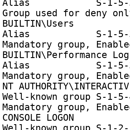
Alias            S-1-5-32-544                                                                        
Group used for deny only
BUILTIN\Users                                                 
Alias            S-1-5-32-545                                                                        
Mandatory group, Enable
BUILTIN\Performance Log Users                    
Alias            S-1-5-32-559                                                                        
Mandatory group, Enable
NT AUTHORITY\INTERACTIVE                                   
Well-known group S-1-5-4                                                                                                  
Mandatory group, Enable
CONSOLE LOGON                                                 
Well-known group S-1-2-1                                                                                                  