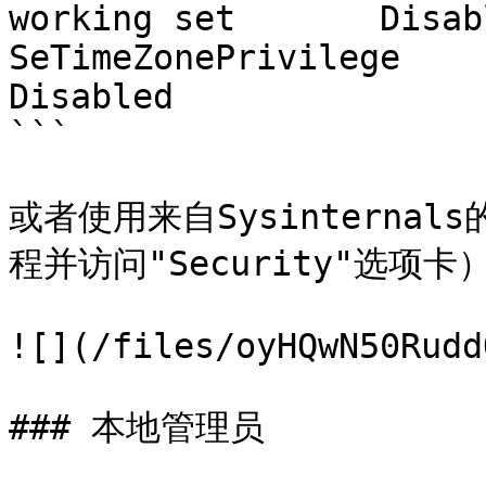
working set       Disabl
SeTimeZonePrivilege           C
Disabled

```

或者使用来自Sysinternals的
程并访问"Security"选项卡）
![](/files/oyHQwN50Rudd
### 本地管理员
