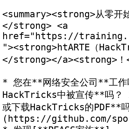
<summary><strong>
</strong> <a 
href="https://training.
"><strong>htARTE（HackT
</strong></a><strong>！<
* 您在**网络安全公司**工
HackTricks中被宣传**吗
或下载HackTricks的PDF*
(https://github.com/spo