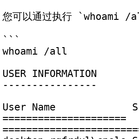
您可以通过执行 `whoami /a
```

whoami /all

USER INFORMATION

----------------

User Name             SI
===================== 
=======================