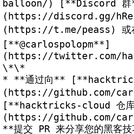
balloon/) [**Discord 群
(https://discord.gg/h
(https://t.me/peass) 或
[**@carlospolopm**]
(https://twitter.com/
\*\*

* **通过向** [**hacktri
(https://github.com/car
[**hacktricks-cloud 仓
(https://github.com/car
**提交 PR 来分享您的黑客技巧