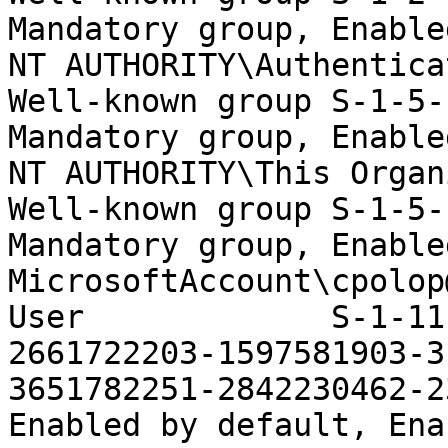
Mandatory group, Enable
NT AUTHORITY\Authenticated Users            
Well-known group S-1-5-11                                                                                            
Mandatory group, Enable
NT AUTHORITY\This Organization                 
Well-known group S-1-5-15                                                                                            
Mandatory group, Enable
MicrosoftAccount\cpolop@outlook.com      
User             S-1-11
2661722203-1597581903-3
3651782251-2842230462-2
Enabled by default, Ena