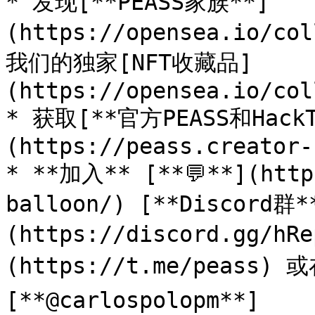
* 发现[**PEASS家族**]
(https://opensea.io/co
我们的独家[NFT收藏品]
(https://opensea.io/col
* 获取[**官方PEASS和Hack
(https://peass.creator-
* **加入** [**💬**](http
balloon/) [**Discord群*
(https://discord.gg/h
(https://t.me/peass) 
[**@carlospolopm**]