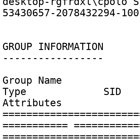
desktop-rgfrdxl\cpolo S
53430657-2078432294-1001
GROUP INFORMATION

-----------------

Group Name                                                    
Type             SID                                                                                                           
Attributes

=======================
=========== ===========
=======================