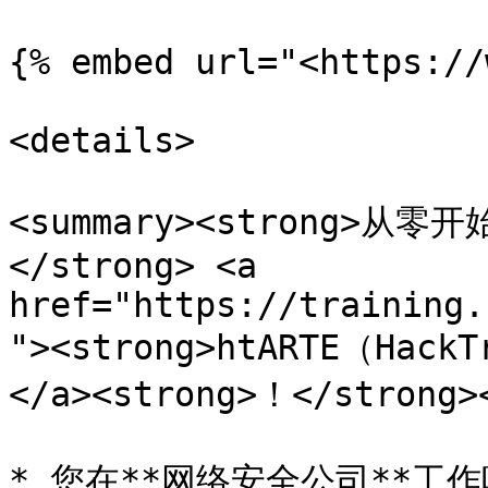
{% embed url="<https://
<details>

<summary><strong>从
</strong> <a 
href="https://training.
"><strong>htARTE（Hack
</a><strong>！</strong><
* 您在**网络安全公司**工作吗