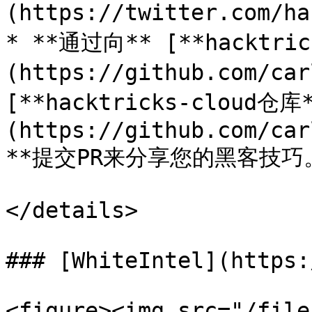
(https://twitter.com/ha
* **通过向** [**hacktri
(https://github.com/car
[**hacktricks-cloud仓库
(https://github.com/car
**提交PR来分享您的黑客技巧。
</details>

### [WhiteIntel](https:
<figure><img src="/file