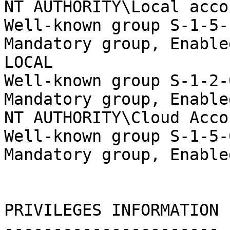
NT AUTHORITY\Local account                             
Well-known group S-1-5-113                                                                                       
Mandatory group, Enable
LOCAL                                                         
Well-known group S-1-2-0                                                                                                  
Mandatory group, Enable
NT AUTHORITY\Cloud Account Authenti
Well-known group S-1-5-64-36                                                                             
Mandatory group, Enable
PRIVILEGES INFORMATION

----------------------
