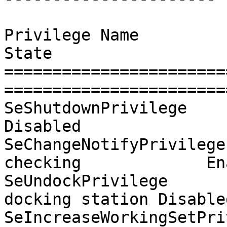
Privilege Name                Descrip
State

=======================
=======================
SeShutdownPrivilege           S
Disabled

SeChangeNotifyPrivilege
checking             En
SeUndockPrivilege      
docking station Disabled
SeIncreaseWorkingSetPri