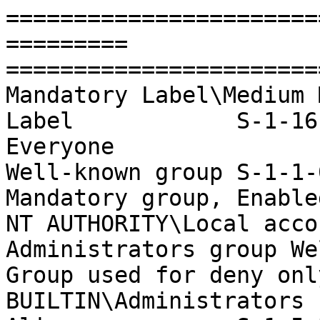
=======================
========= 
=======================
Mandatory Label\Medium Mandatory Leve
Label            S-1-16
Everyone                                                      
Well-known group S-1-1-0                                                                                                  
Mandatory group, Enable
NT AUTHORITY\Local acco
Administrators group Well-known group S-1-5-114                         
Group used for deny only
BUILTIN\Administrators                                        