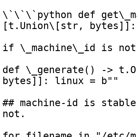
\`\`\`python def get\_m
[t.Union\[str, bytes]]:
if \_machine\_id is not
def \_generate() -> t.O
bytes]]: linux = b""

## machine-id is stable
not.

for filename in "/etc/m