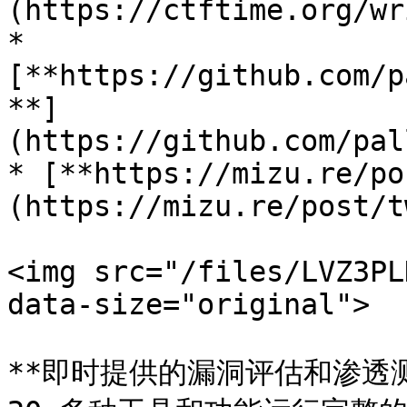
(https://ctftime.org/wr
* 
[**https://github.com/p
**]
(https://github.com/pal
* [**https://mizu.re/po
(https://mizu.re/post/t
<img src="/files/LVZ3PL
data-size="original">

**即时提供的漏洞评估和渗透测