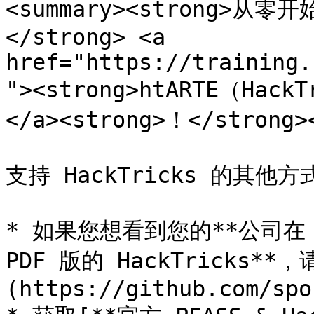
<summary><strong>从
</strong> <a 
href="https://training.
"><strong>htARTE（Hack
</a><strong>！</strong><
支持 HackTricks 的其他方式
* 如果您想看到您的**公司在 H
PDF 版的 HackTricks**
(https://github.com/spo