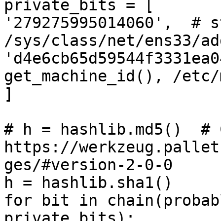
private_bits = [

'279275995014060',  # st
/sys/class/net/ens33/ad
'd4e6cb65d59544f3331ea0
get_machine_id(), /etc/
]

# h = hashlib.md5()  # 
https://werkzeug.pallet
ges/#version-2-0-0

h = hashlib.sha1()

for bit in chain(probab
private_bits):
