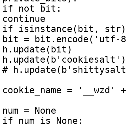
if not bit:

continue

if isinstance(bit, str):
bit = bit.encode('utf-8'
h.update(bit)

h.update(b'cookiesalt')

# h.update(b'shittysalt'
cookie_name = '__wzd' +
num = None

if num is None:
