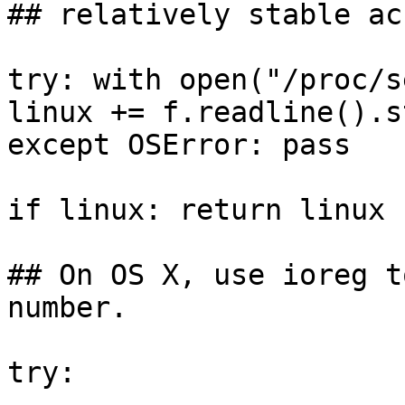
## relatively stable ac
try: with open("/proc/s
linux += f.readline().s
except OSError: pass

if linux: return linux

## On OS X, use ioreg t
number.

try:
