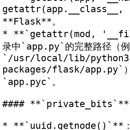
getattr(app.__class__
**Flask**。

* **`getattr(mod, '__
录中`app.py`的完整路径（
`/usr/local/lib/python3
packages/flask/app.
`app.pyc`。

#### **`private_bits`**

* **`uuid.getnode(