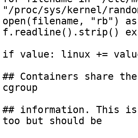
"/proc/sys/kernel/rando
open(filename, "rb") as
f.readline().strip() ex
if value: linux += valu
## Containers share the
cgroup

## information. This is
too but should be
