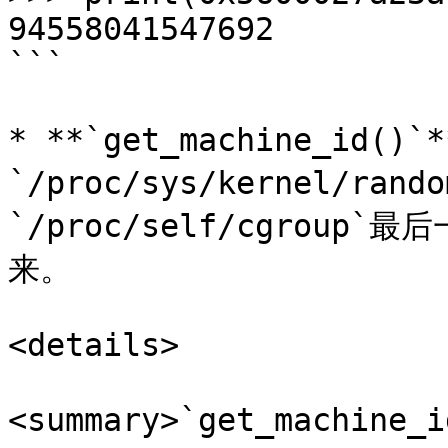
94558041547692

```

* **`get_machine_id()`
`/proc/sys/kernel/ran
`/proc/self/cgroup
来。

<details>

<summary>`get_machine_