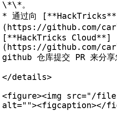
\*\*。

* 通过向 [**HackTricks**
(https://github.com/car
[**HackTricks Cloud**]
(https://github.com/car
github 仓库提交 PR 来分
</details>

<figure><img src="/file
alt=""><figcaption></fi