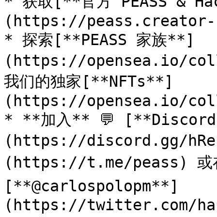
* 获取[**官方 PEASS & Ha
(https://peass.creator-
* 探索[**PEASS 家族**]
(https://opensea.io/co
我们的独家[**NFTs**]
(https://opensea.io/col
* **加入** 💬 [**Discor
(https://discord.gg/h
(https://t.me/peass) 或在
[**@carlospolopm**]
(https://twitter.com/