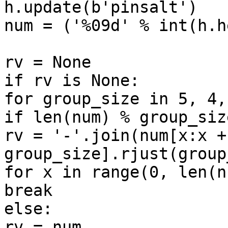
h.update(b'pinsalt')

num = ('%09d' % int(h.h
rv = None

if rv is None:

for group_size in 5, 4, 
if len(num) % group_siz
rv = '-'.join(num[x:x + 
group_size].rjust(group
for x in range(0, len(n
break

else:

rv = num
