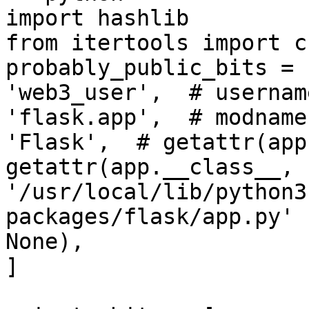
import hashlib

from itertools import ch
probably_public_bits = [
'web3_user',  # username
'flask.app',  # modname

'Flask',  # getattr(app
getattr(app.__class__, 
'/usr/local/lib/python3
packages/flask/app.py' 
None),

]
