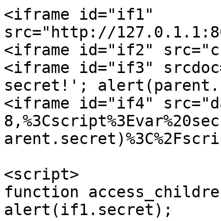
<iframe id="if1" 
src="http://127.0.1.1:8
<iframe id="if2" src="c
<iframe id="if3" srcdoc
secret!'; alert(parent.
<iframe id="if4" src="d
8,%3Cscript%3Evar%20sec
arent.secret)%3C%2Fscri
<script>

function access_childre
alert(if1.secret);
