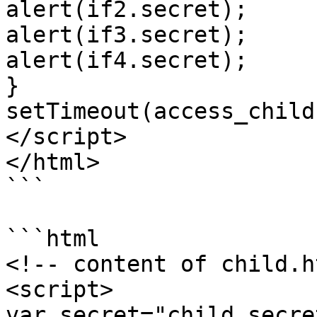
alert(if2.secret);

alert(if3.secret);

alert(if4.secret);

}

setTimeout(access_child
</script>

</html>

```

```html

<!-- content of child.h
<script>

var secret="child secret