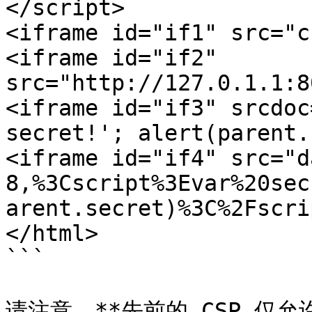
</script>

<iframe id="if1" src="c
<iframe id="if2" 
src="http://127.0.1.1:8
<iframe id="if3" srcdoc
secret!'; alert(parent.
<iframe id="if4" src="d
8,%3Cscript%3Evar%20sec
arent.secret)%3C%2Fscri
</html>

```

请注意，**先前的 CSP 仅允