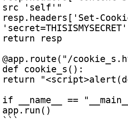
src 'self'"

resp.headers['Set-Cooki
'secret=THISISMYSECRET'

return resp

@app.route("/cookie_s.h
def cookie_s():

return "<script>alert(d
if __name__ == "__main__
app.run()

```
