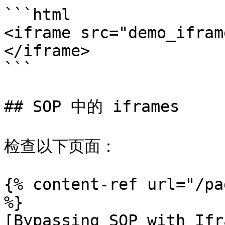
```html

<iframe src="demo_ifram
</iframe>

```

## SOP 中的 iframes

检查以下页面：

{% content-ref url="/pa
%}

[Bypassing SOP with Ifr