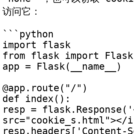
访问它：

```python

import flask

from flask import Flask

app = Flask(__name__)

@app.route("/")

def index():

resp = flask.Response('
src="cookie_s.html"></i
resp.headers['Content-S