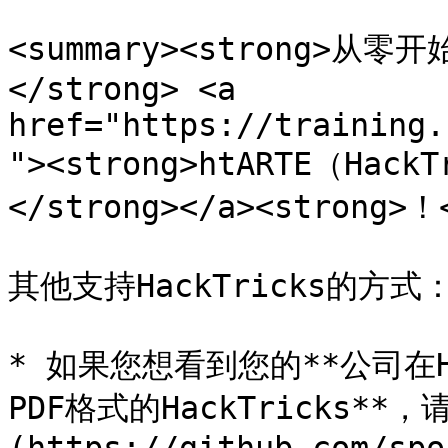
<summary><strong>
</strong> <a 
href="https://training.
"><strong>htARTE（HackT
</strong></a><strong>！<
其他支持HackTricks的方式：
* 如果您想看到您的**公司在Ha
PDF格式的HackTricks**