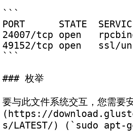
```

PORT      STATE  SERVICE
24007/tcp open   rpcbind
49152/tcp open   ssl/un
```

### 枚举

要与此文件系统交互，您需要安装[
(https://download.glust
s/LATEST/) (`sudo apt-g