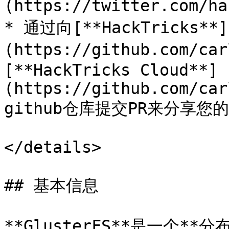
(https://twitter.com/ha
* 通过向[**HackTricks**]
(https://github.com/ca
[**HackTricks Cloud**]
(https://github.com/car
github仓库提交PR来分享您
</details>

## 基本信息

**GlusterFS**是一个