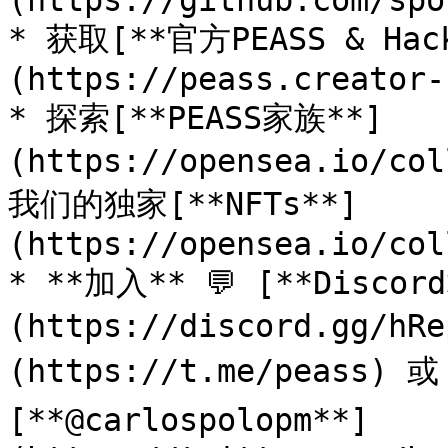
(https://github.com/spo
* 获取[**官方PEASS & Ha
(https://peass.creator-
* 探索[**PEASS家族**]
(https://opensea.io/co
我们的独家[**NFTs**]
(https://opensea.io/col
* **加入** 💬 [**Discor
(https://discord.gg/h
(https://t.me/peass) 
[**@carlospolopm**]