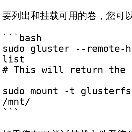
要列出和挂载可用的卷，您可以
```bash

sudo gluster --remote-h
list

# This will return the 
sudo mount -t glusterfs
/mnt/

```
