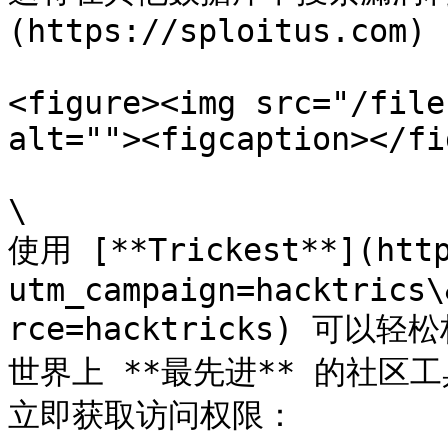
(https://sploitus.com)

<figure><img src="/file
alt=""><figcaption></fi
\

使用 [**Trickest**](http
utm_campaign=hacktrics\
rce=hacktricks) 可
世界上 **最先进** 的社区工具
立即获取访问权限：
