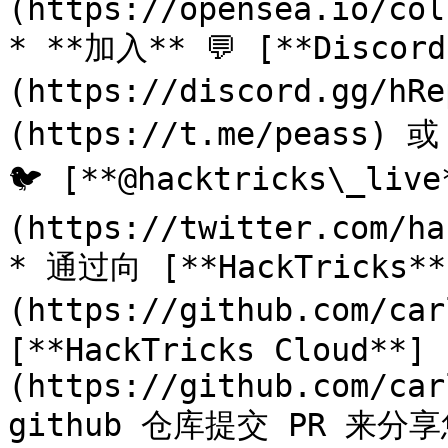
(https://opensea.io/col
* **加入** 💬 [**Discor
(https://discord.gg/h
(https://t.me/peass) 
🐦 [**@hacktricks\_live
(https://twitter.com/ha
* 通过向 [**HackTricks**
(https://github.com/car
[**HackTricks Cloud**]
(https://github.com/car
github 仓库提交 PR 来分