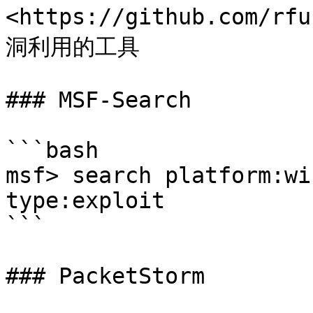
<https://github.com/
洞利用的工具

### MSF-Search

```bash

msf> search platform:wi
type:exploit

```

### PacketStorm
