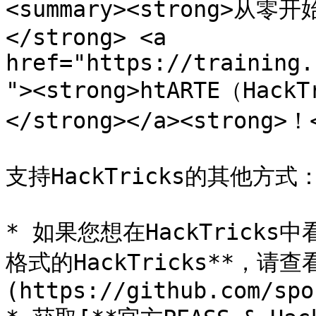
<summary><strong>
</strong> <a 
href="https://training.
"><strong>htARTE（HackT
</strong></a><strong>！<
支持HackTricks的其他方式：
* 如果您想在HackTricks
格式的HackTricks**，请查
(https://github.com/spo