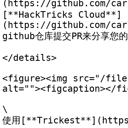
(https://github.com/ca
[**HackTricks Cloud**]
(https://github.com/car
github仓库提交PR来分享您
</details>

<figure><img src="/file
alt=""><figcaption></fi
\

使用[**Trickest**](https