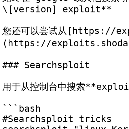
\[version] exploit**

您还可以尝试从[https://expl
(https://exploits.sho
### Searchsploit

用于从控制台中搜索**exploi
```bash

#Searchsploit tricks
