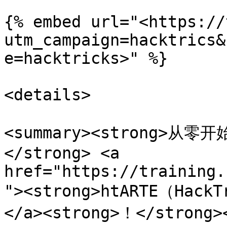
{% embed url="<https://
utm_campaign=hacktrics&
e=hacktricks>" %}

<details>

<summary><strong>从
</strong> <a 
href="https://training.
"><strong>htARTE（Hack
</a><strong>！</strong><