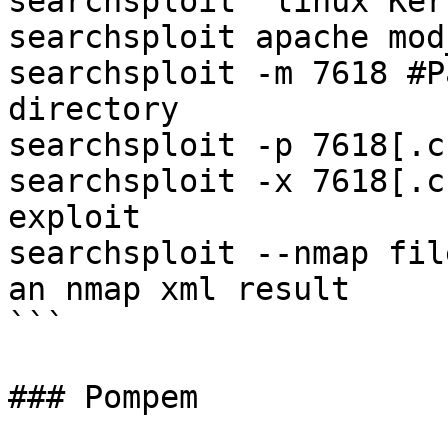
searchsploit "linux Ker
searchsploit apache mod
searchsploit -m 7618 #P
directory

searchsploit -p 7618[.c
searchsploit -x 7618[.c
exploit

searchsploit --nmap fil
an nmap xml result

```

### Pompem
