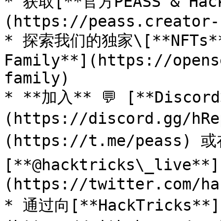
* 获取[**官方PEASS & Ha
(https://peass.creator-
* 探索我们的独家\[**NFTs**
Family**](https://opens
family)

* **加入** 💬 [**Discor
(https://discord.gg/h
(https://t.me/peass) 
[**@hacktricks\_live**]
(https://twitter.com/ha
* 通过向[**HackTricks**]