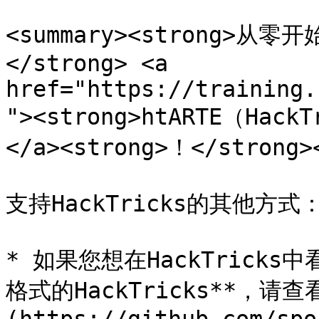
<summary><strong>
</strong> <a 
href="https://training.
"><strong>htARTE（Hack
</a><strong>！</strong><
支持HackTricks的其他方式：
* 如果您想在HackTricks
格式的HackTricks**，请查