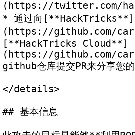
(https://twitter.com/ha
* 通过向[**HackTricks**]
(https://github.com/ca
[**HackTricks Cloud**]
(https://github.com/car
github仓库提交PR来分享您
</details>

## 基本信息
