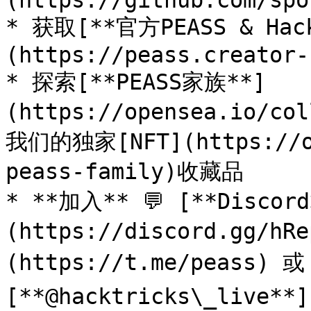
(https://github.com/spo
* 获取[**官方PEASS & Ha
(https://peass.creator-
* 探索[**PEASS家族**]
(https://opensea.io/co
我们的独家[NFT](https://op
peass-family)收藏品

* **加入** 💬 [**Discor
(https://discord.gg/h
(https://t.me/peass) 
[**@hacktricks\_live**]