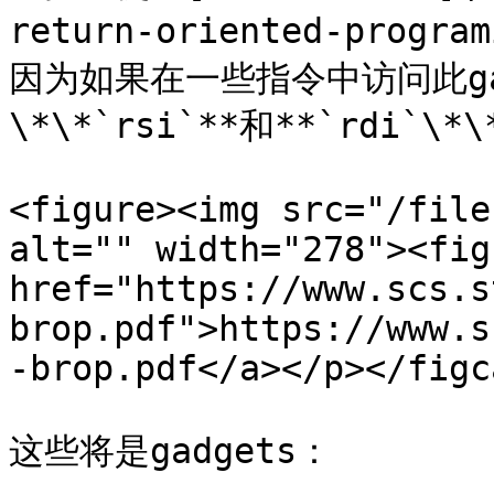
return-oriented-progra
因为如果在一些指令中访问此ga
\*\*`rsi`**和**`rdi`\*\
<figure><img src="/file
alt="" width="278"><fig
href="https://www.scs.s
brop.pdf">https://www.s
-brop.pdf</a></p></figc
这些将是gadgets：
