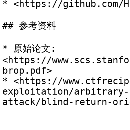
* <https://github.com/H
## 参考资料

* 原始论文: 
<https://www.scs.stanfo
brop.pdf>

* <https://www.ctfrecip
exploitation/arbitrary-