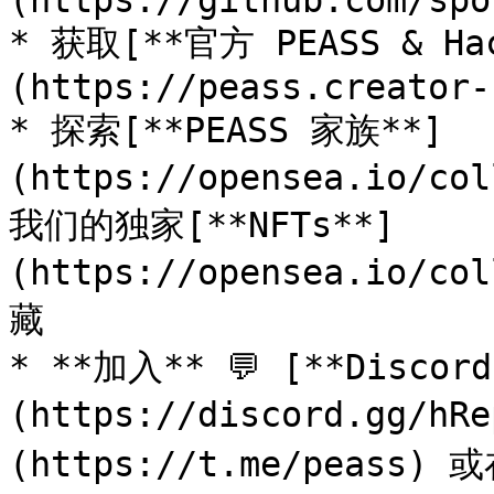
(https://github.com/spo
* 获取[**官方 PEASS & Ha
(https://peass.creator-
* 探索[**PEASS 家族**]
(https://opensea.io/co
我们的独家[**NFTs**]
(https://opensea.io/co
藏

* **加入** 💬 [**Discor
(https://discord.gg/h
(https://t.me/peass) 或在