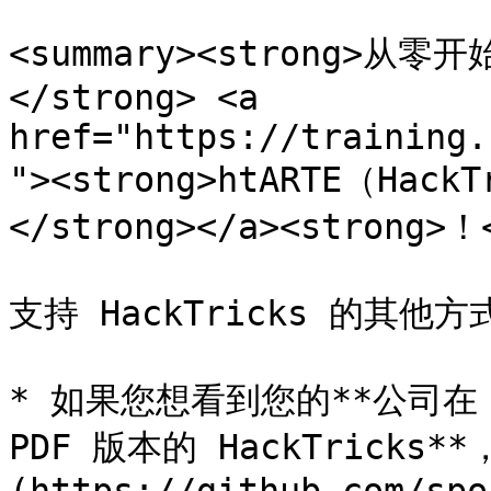
<summary><strong>
</strong> <a 
href="https://training.
"><strong>htARTE（HackT
</strong></a><strong>！<
支持 HackTricks 的其他方式
* 如果您想看到您的**公司在 H
PDF 版本的 HackTricks