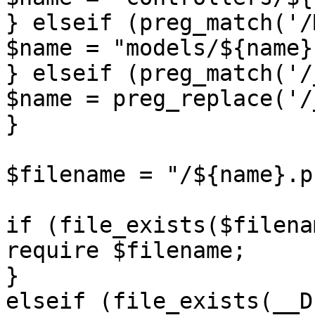
} elseif (preg_match('/
$name = "models/${name}"
} elseif (preg_match('/
$name = preg_replace('/
}

$filename = "/${name}.ph
if (file_exists($filena
require $filename;

}

elseif (file_exists(__D