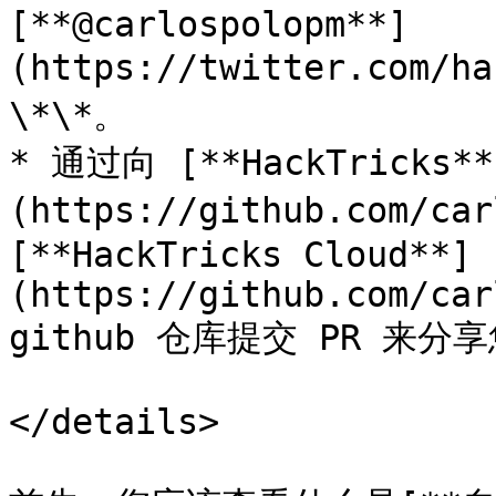
[**@carlospolopm**]
(https://twitter.com/
\*\*。

* 通过向 [**HackTricks**
(https://github.com/car
[**HackTricks Cloud**]
(https://github.com/car
github 仓库提交 PR 来分
</details>
