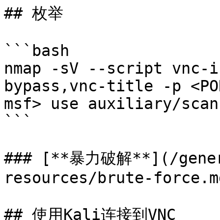
## 枚举

```bash

nmap -sV --script vnc-i
bypass,vnc-title -p <PO
msf> use auxiliary/scan
```

### [**暴力破解**](/gener
resources/brute-force.m
## 使用Kali连接到VNC
