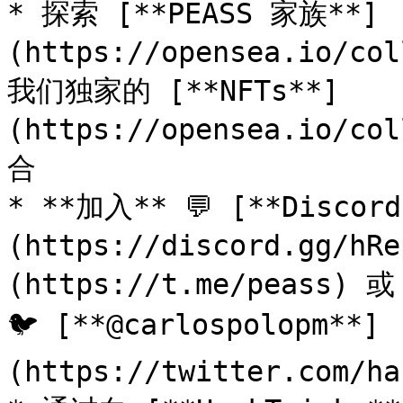
* 探索 [**PEASS 家族**]
(https://opensea.io/co
我们独家的 [**NFTs**]
(https://opensea.io/co
合

* **加入** 💬 [**Discor
(https://discord.gg/h
(https://t.me/peass) 
🐦 [**@carlospolopm**]
(https://twitter.com/ha