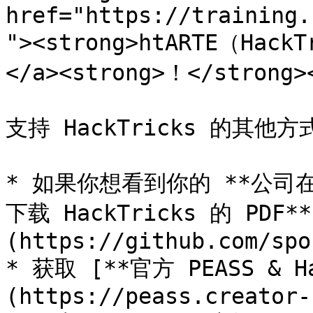
href="https://training.
"><strong>htARTE（Hack
</a><strong>！</strong><
支持 HackTricks 的其他方式
* 如果你想看到你的 **公司在 H
下载 HackTricks 的 PDF
(https://github.com/spo
* 获取 [**官方 PEASS & H
(https://peass.creator-