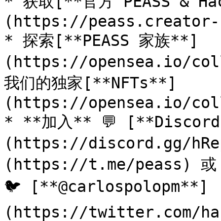
* 获取[**官方 PEASS & Ha
(https://peass.creator-
* 探索[**PEASS 家族**]
(https://opensea.io/co
我们的独家[**NFTs**]
(https://opensea.io/col
* **加入** 💬 [**Discor
(https://discord.gg/h
(https://t.me/peass) 
🐦 [**@carlospolopm**]
(https://twitter.com/ha