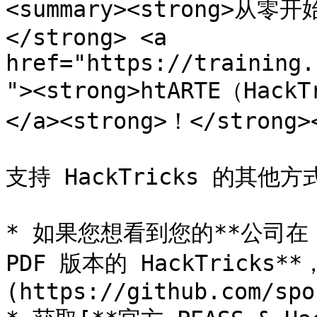
<summary><strong>从
</strong> <a 
href="https://training.
"><strong>htARTE（Hack
</a><strong>！</strong><
支持 HackTricks 的其他方式
* 如果您想看到您的**公司在 H
PDF 版本的 HackTricks
(https://github.com/spo