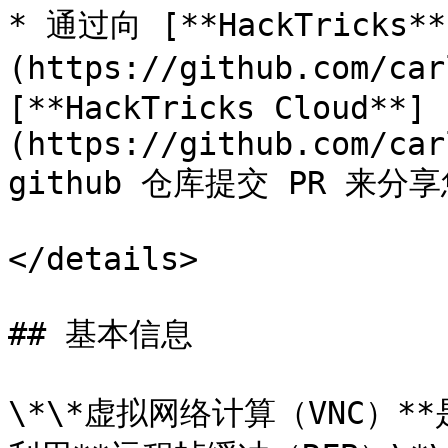
* 通过向 [**HackTricks**
(https://github.com/car
[**HackTricks Cloud**]
(https://github.com/car
github 仓库提交 PR 来分
</details>

## 基本信息

\*\*虚拟网络计算（VNC）