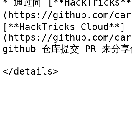
* 通过向 [**HackTricks**
(https://github.com/car
[**HackTricks Cloud**]
(https://github.com/car
github 仓库提交 PR 来分