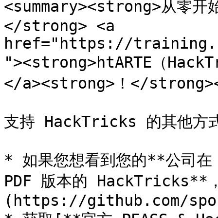
<summary><strong>从
</strong> <a 
href="https://training.
"><strong>htARTE（Hack
</a><strong>！</strong><
支持 HackTricks 的其他方式
* 如果您想看到您的**公司在 H
PDF 版本的 HackTricks
(https://github.com/spo