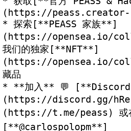
* 获取[**官方 PEASS & Ha
(https://peass.creator-
* 探索[**PEASS 家族**]
(https://opensea.io/co
我们的独家[**NFT**]
(https://opensea.io/co
藏品

* **加入** 💬 [**Discor
(https://discord.gg/h
(https://t.me/peass) 或在
[**@carlospolopm**]