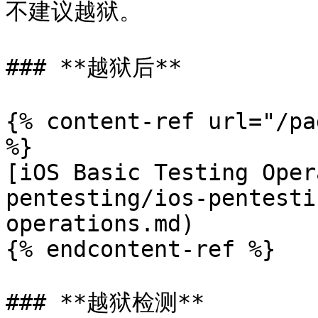
不建议越狱。

### **越狱后**

{% content-ref url="/pa
%}

[iOS Basic Testing Oper
pentesting/ios-pentesti
operations.md)

{% endcontent-ref %}

### **越狱检测**
