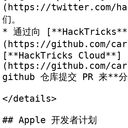
(https://twitter.com/
们。

* 通过向 [**HackTricks**
(https://github.com/car
[**HackTricks Cloud**]
(https://github.com/car
github 仓库提交 PR 来**
</details>

## Apple 开发者计划
