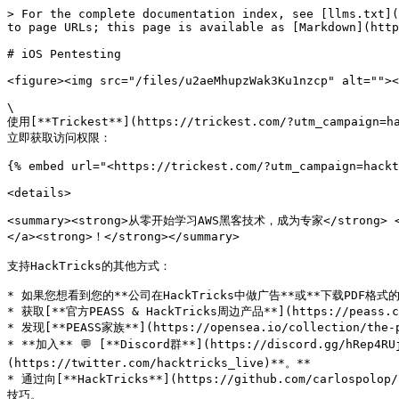
> For the complete documentation index, see [llms.txt](https://hacktricks.xsx.tw/llms.txt). Markdown versions of documentation pages are available by appending `.md` to page URLs; this page is available as [Markdown](https://hacktricks.xsx.tw/mobile-pentesting/ios-pentesting.md).

# iOS Pentesting

<figure><img src="/files/u2aeMhupzWak3Ku1nzcp" alt=""><figcaption></figcaption></figure>

\
使用[**Trickest**](https://trickest.com/?utm_campaign=hacktrics\&utm_medium=banner\&utm_source=hacktricks)轻松构建和**自动化工作流程**，使用全球**最先进**的社区工具。\
立即获取访问权限：

{% embed url="<https://trickest.com/?utm_campaign=hacktrics&utm_medium=banner&utm_source=hacktricks>" %}

<details>

<summary><strong>从零开始学习AWS黑客技术，成为专家</strong> <a href="https://training.hacktricks.xyz/courses/arte"><strong>htARTE（HackTricks AWS Red Team Expert）</strong></a><strong>！</strong></summary>

支持HackTricks的其他方式：

* 如果您想看到您的**公司在HackTricks中做广告**或**下载PDF格式的HackTricks**，请查看[**订阅计划**](https://github.com/sponsors/carlospolop)!
* 获取[**官方PEASS & HackTricks周边产品**](https://peass.creator-spring.com)
* 发现[**PEASS家族**](https://opensea.io/collection/the-peass-family)，我们的独家[NFTs](https://opensea.io/collection/the-peass-family)收藏品
* **加入** 💬 [**Discord群**](https://discord.gg/hRep4RUj7f) 或 [**电报群**](https://t.me/peass) 或在**Twitter**上关注我们 🐦 [**@carlospolopm**](https://twitter.com/hacktricks_live)**。**
* 通过向[**HackTricks**](https://github.com/carlospolop/hacktricks)和[**HackTricks Cloud**](https://github.com/carlospolop/hacktricks-cloud) github仓库提交PR来分享您的黑客技巧。

</details>

## iOS基础知识

{% content-ref url="/pages/97VovUmD9cUheSOG3py2" %}
[iOS Basics](/mobile-pentesting/ios-pentesting/ios-basics.md)
{% endcontent-ref %}

## 测试环境

在此页面中，您可以找到关于**iOS模拟器**、**模拟器**和**越狱**的信息：

{% content-ref url="/pages/6J4dQ3ZXsiMltVPiMfva" %}
[iOS Testing Environment](/mobile-pentesting/ios-pentesting/ios-testing-environment.md)
{% endcontent-ref %}

## 初始分析

### 基本iOS测试操作

在测试过程中会建议执行**多个操作**（连接到设备、读取/写入/上传/下载文件、使用一些工具...）。因此，如果您不知道如何执行这些操作中的任何一个，请**开始阅读页面**：

{% content-ref url="/pages/tnir9Zy4zwf5ShrJxleH" %}
[iOS Basic Testing Operations](/mobile-pentesting/ios-pentesting/basic-ios-testing-operations.md)
{% endcontent-ref %}

{% hint style="info" %}
在以下步骤中，应该已经在设备上安装了应用程序，并且已经获得了应用程序的**IPA文件**。\
阅读[基本iOS测试操作](/mobile-pentesting/ios-pentesting/basic-ios-testing-operations.md)页面以了解如何执行此操作。
{% endhint %}

### 基本静态分析

建议使用工具[**MobSF**](https://github.com/MobSF/Mobile-Security-Framework-MobSF)对IPA文件执行自动静态分析。

识别二进制文件中存在的**保护措施**：

* **PIE（位置无关可执行文件）**：启用后，应用程序每次启动时都会加载到随机内存地址，使得难以预测其初始内存地址。

```bash
otool -hv <app-binary> | grep PIE   # 应包含PIE标志
```

* **堆栈Canaries**：为了验证堆栈的完整性，在调用函数之前在堆栈上放置一个“canary”值，并在函数结束时再次验证。

```bash
otool -I -v <app-binary> | grep stack_chk   # 应包含符号：stack_chk_guard和stack_chk_fail
```

* **ARC（自动引用计数）**：防止常见的内存腐败缺陷

```bash
otool -I -v <app-binary> | grep objc_release   # 应包含_objc_release符号
```

* **加密二进制文件**：二进制文件应该是加密的

```bash
otool -arch all -Vl <app-binary> | grep -A5 LC_ENCRYPT   # cryptid应为1
```

**识别敏感/不安全函数**

* **弱哈希算法**

```bash
# 在iOS设备上
otool -Iv <app> | grep -w "_CC_MD5"
otool -Iv <app> | grep -w "_CC_SHA1"

# 在Linux上
grep -iER "_CC_MD5"
grep -iER "_CC_SHA1"
```

* **不安全的随机函数**

```bash
# 在iOS设备上
otool -Iv <app> | grep -w "_random"
otool -Iv <app> | grep -w "_srand"
otool -Iv <app> | grep -w "_rand"

# 在Linux上
grep -iER "_random"
