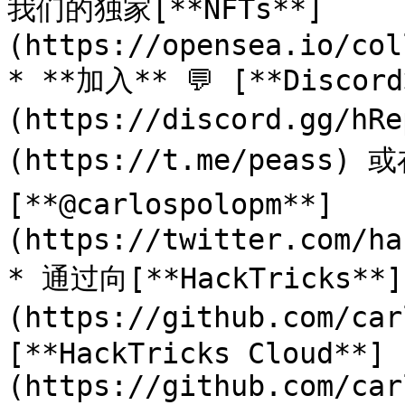
我们的独家[**NFTs**]
(https://opensea.io/col
* **加入** 💬 [**Discor
(https://discord.gg/h
(https://t.me/peass) 
[**@carlospolopm**]
(https://twitter.com/ha
* 通过向[**HackTricks**]
(https://github.com/ca
[**HackTricks Cloud**]
(https://github.com/car