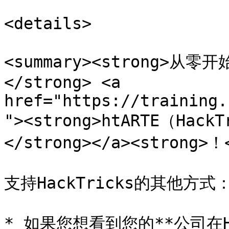
<details>

<summary><strong>
</strong> <a 
href="https://training.
"><strong>htARTE（HackT
</strong></a><strong>！<
支持HackTricks的其他方式：
* 如果您想看到您的**公司在Ha