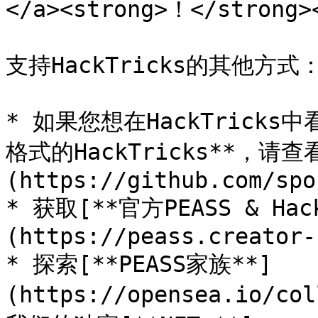
</a><strong>！</strong><
支持HackTricks的其他方式：
* 如果您想在HackTricks
格式的HackTricks**，请查
(https://github.com/spo
* 获取[**官方PEASS & Ha
(https://peass.creator-
* 探索[**PEASS家族**]
(https://opensea.io/co