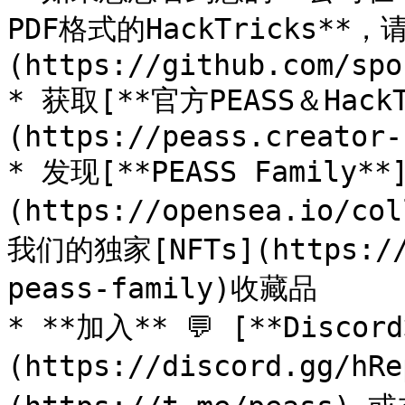
PDF格式的HackTricks**
(https://github.com/spo
* 获取[**官方PEASS＆Hack
(https://peass.creator-
* 发现[**PEASS Family**
(https://opensea.io/co
我们的独家[NFTs](https://o
peass-family)收藏品

* **加入** 💬 [**Discor
(https://discord.gg/h