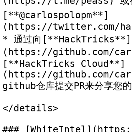
(https://t.me/peass) 
[**@carlospolopm**]
(https://twitter.com/ha
* 通过向[**HackTricks**]
(https://github.com/ca
[**HackTricks Cloud**]
(https://github.com/car
github仓库提交PR来分享您
</details>

### [WhiteIntel](https: