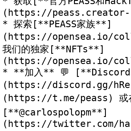
* 获取[**官方PEASS和Hack
(https://peass.creator-
* 探索[**PEASS家族**]
(https://opensea.io/co
我们的独家[**NFTs**]
(https://opensea.io/col
* **加入** 💬 [**Discor
(https://discord.gg/h
(https://t.me/peass) 
[**@carlospolopm**]
(https://twitter.com/ha