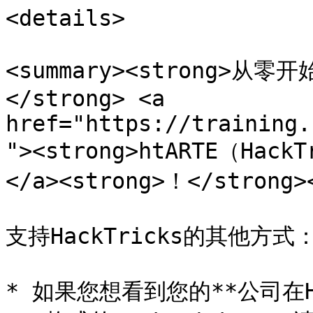
<details>

<summary><strong>
</strong> <a 
href="https://training.
"><strong>htARTE（Hack
</a><strong>！</strong><
支持HackTricks的其他方式：
* 如果您想看到您的**公司在Ha