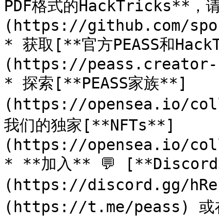
PDF格式的HackTricks**
(https://github.com/spo
* 获取[**官方PEASS和Hack
(https://peass.creator-
* 探索[**PEASS家族**]
(https://opensea.io/co
我们的独家[**NFTs**]
(https://opensea.io/col
* **加入** 💬 [**Discor
(https://discord.gg/h
(https://t.me/peass) 