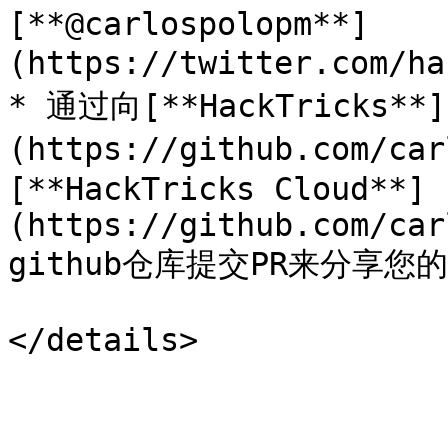
[**@carlospolopm**]
(https://twitter.com/ha
* 通过向[**HackTricks**]
(https://github.com/ca
[**HackTricks Cloud**]
(https://github.com/car
github仓库提交PR来分享您