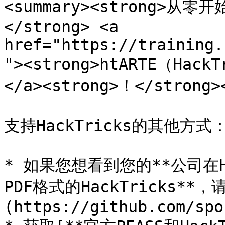
<summary><strong>
</strong> <a 
href="https://training.
"><strong>htARTE（Hack
</a><strong>！</strong><
支持HackTricks的其他方式：
* 如果您想看到您的**公司在Ha
PDF格式的HackTricks**
(https://github.com/spo