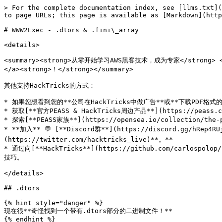
> For the complete documentation index, see [llms.txt](https://hacktricks.xsx.tw/llms.txt). Markdown versions of documentation pages are available by appending `.md` to page URLs; this page is available as [Markdown](https://hacktricks.xsx.tw/binary-exploitation/write-what-where-2-exec/www2exec-.dtors-and-.fini_array.md).

# WWW2Exec - .dtors & .fini\_array

<details>

<summary><strong>从零开始学习AWS黑客技术，成为专家</strong> <a href="https://training.hacktricks.xyz/courses/arte"><strong>htARTE (HackTricks AWS Red Team Expert)</strong></a><strong>！</strong></summary>

其他支持HackTricks的方式：

* 如果您想看到您的**公司在HackTricks中做广告**或**下载PDF格式的HackTricks**，请查看[**订阅计划**](https://github.com/sponsors/carlospolop)!
* 获取[**官方PEASS & HackTricks周边产品**](https://peass.creator-spring.com)
* 探索[**PEASS家族**](https://opensea.io/collection/the-peass-family)，我们的独家[**NFTs**](https://opensea.io/collection/the-peass-family)收藏品
* **加入** 💬 [**Discord群**](https://discord.gg/hRep4RUj7f) 或 [**电报群**](https://t.me/peass) 或 **关注**我们的**Twitter** 🐦 [**@hacktricks\_live**](https://twitter.com/hacktricks_live)**。**
* 通过向[**HackTricks**](https://github.com/carlospolop/hacktricks)和[**HackTricks Cloud**](https://github.com/carlospolop/hacktricks-cloud) github仓库提交PR来分享您的黑客技巧。

</details>

## .dtors

{% hint style="danger" %}
现在很**奇怪找到一个带有.dtors部分的二进制文件！**
{% endhint %}

析构函数是在程序结束之前（在`main`函数返回后）执行的函数。\
这些函数的地址存储在二进制文件的\*\*`.dtors`**部分中，因此，如果您设法**写入**一个**shellcode**的**地址**到**`__DTOR_END__`**，那么它将在程序结束之前被**执行\*\*。

使用以下命令获取此部分的地址：

```bash
objdump -s -j .dtors /exec
rabin -s /exec | grep “__DTOR”
```

通常你会在值`ffffffff`和`00000000`之间找到**DTOR**标记。所以如果你只看到这些值，意味着**没有任何函数注册**。因此，**覆盖**`00000000`的**地址**为**shellcode**的地址以执行它。

{% hint style="warning" %}
当然，你首先需要找到一个**存储shellcode的位置**，以便稍后调用它。
{% endhint %}

## **.fini\_array**

本质上，这是一个包含在程序完成之前将被调用的**函数的结构**，就像\*\*`.dtors`**一样。如果你可以通过**跳转到一个地址调用你的shellcode\*\*，或者在需要**返回到`main`以第二次利用漏洞**的情况下，这就变得很有趣。

```bash
objdump -s -j .fini_array ./greeting

./greeting:     file format elf32-i386

Contents of section .fini_array:
8049934 a0850408

#Put your address in 0x8049934
```

请注意，当从 **`.fini_array`** 中的一个函数执行时，它会移动到下一个函数，因此不会被多次执行（防止无限循环），但它也只会给你提供一个在这里放置的 **函数执行**。

请注意，`.fini_array` 中的条目按**相反**顺序调用，因此您可能希望从最后一个开始编写。

#### 无限循环

为了滥用 **`.fini_array`** 以获得无限循环，您可以[**检查这里做了什么**](https://guyinatuxedo.github.io/17-stack_pivot/insomnihack18_onewrite/index.html)**：** 如果 **`.fini_array`** 中至少有2个条目，您可以：

* 使用第一个写入来再次调用**易受攻击的任意写入函数**
* 然后，在由 **`__libc_csu_fini`** 存储的堆栈中计算 **返回地址**，并将 **`__libc_csu_fini`** 的地址放在那里
* 这将使 **`__libc_csu_fini`** 再次调用自身，执行 **`.fini_array`** 函数，再次调用易受攻击的 WWW 函数2次：一次用于**任意写入**，另一次用于再次覆盖堆栈上 **`__libc_csu_fini`** 的**返回地址**，以再次调用自身。

{% hint style="danger" %}
请注意，使用[**Full RELRO**](/binary-exploitation/common-binary-protections-and-bypasses/relro.md)**，** **`.fini_array`** 部分被设置为**只读**。
{% endhint %}

## link\_map

如[**此帖子**](https://github.com/nobodyisnobody/docs/blob/main/code.execution.on.last.libc/README.md#2---targetting-ldso-link_map-structure)中所解释的，如果程序使用 `return` 或 `exit()` 退出，它将运行 `__run_exit_handlers()`，该函数将调用已注册的析构函数。

{% hint style="danger" %}
如果程序通过 **`_exit()`** 函数退出，它将调用 **`exit` 系统调用**，退出处理程序将不会被执行。因此，要确认 `__run_exit_handlers()` 是否被执行，您可以在其上设置断点。
{% endhint %}

重要代码为（[源代码](https://elixir.bootlin.com/glibc/glibc-2.32/source/elf/dl-fini.c#L131)）:

```c
ElfW(Dyn) *fi