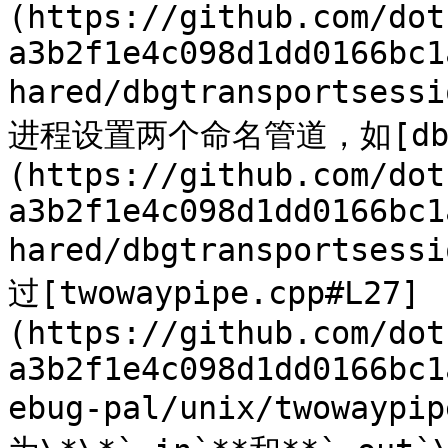
(https://github.com/dot
a3b2f1e4c098d1dd0166bc1
hared/dbgtransportse
进程设置两个命名管道，如[dbgtra
(https://github.com/dot
a3b2f1e4c098d1dd0166bc1
hared/dbgtransportse
过[twowaypipe.cpp#L27]
(https://github.com/dot
a3b2f1e4c098d1dd0166bc1
ebug-pal/unix/twowa