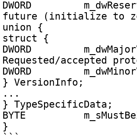
DWORD         m_dwReser
future (initialize to ze
union {

struct {

DWORD         m_dwMajor
Requested/accepted prot
DWORD         m_dwMinor
} VersionInfo;

...

} TypeSpecificData;

BYTE          m_sMustBe
}
