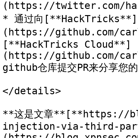
(https://twitter.com/ha
* 通过向[**HackTricks**]
(https://github.com/ca
[**HackTricks Cloud**]
(https://github.com/car
github仓库提交PR来分享您
</details>

**这是文章**[**https://bl
injection-via-third-par
(https://blog.xpnsec.co