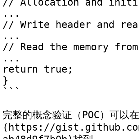
// Allocation and initi
...

// Write header and rea
...

// Read the memory from
...

return true;

}

```

完整的概念验证（POC）可以在
(https://gist.github.co