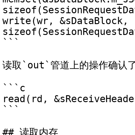
sizeof(SessionRequestDa
write(wr, &sDataBlock, 
sizeof(SessionRequestDa
```

读取`out`管道上的操作确认
```c

read(rd, &sReceiveHeade
```

## 读取内存
