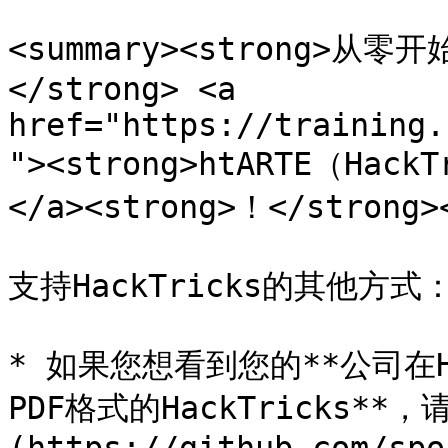
<summary><strong>
</strong> <a 
href="https://training.
"><strong>htARTE（Hack
</a><strong>！</strong><
支持HackTricks的其他方式：
* 如果您想看到您的**公司在Ha
PDF格式的HackTricks**