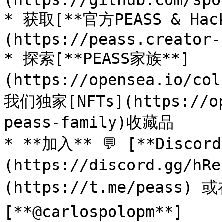
(https://github.com/spo
* 获取[**官方PEASS & Ha
(https://peass.creator-
* 探索[**PEASS家族**]
(https://opensea.io/co
我们独家[NFTs](https://op
peass-family)收藏品

* **加入** 💬 [**Discor
(https://discord.gg/h
(https://t.me/peass) 
[**@carlospolopm**]