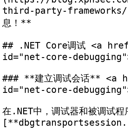
third-party-framew
息！**

## .NET Core调试 <a href
id="net-core-debugging"
### **建立调试会话** <a hre
id="net-core-debugging"
在.NET中，调试器和被调试
[**dbgtransportsession.