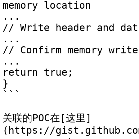
memory location

...

// Write header and dat
...

// Confirm memory write
...

return true;

}

```

关联的POC在[这里]
(https://gist.github.co