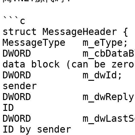
```c

struct MessageHeader {

MessageType   m_eType; 
DWORD         m_cbDataB
data block (can be zero)
DWORD         m_dwId;  
sender

DWORD         m_dwReply
ID

DWORD         m_dwLastS
ID by sender
