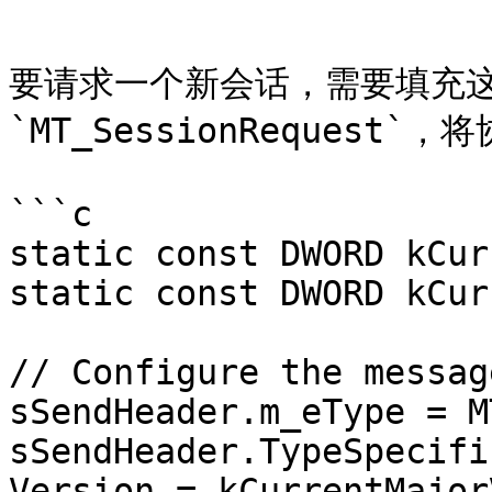
```

要请求一个新会话，需要填充这
`MT_SessionRequest
```c

static const DWORD kCur
static const DWORD kCur
// Configure the messag
sSendHeader.m_eType = M
sSendHeader.TypeSpecifi
Version = kCurrentMajor