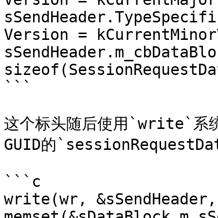
sSendHeader.TypeSpecifi
Version = kCurrentMinor
sSendHeader.m_cbDataBloc
sizeof(SessionRequestDat
```

这个标头随后使用`write`
GUID的`sessionRequestD
```c

write(wr, &sSendHeader,
memset(&sDataBlock.m_sS