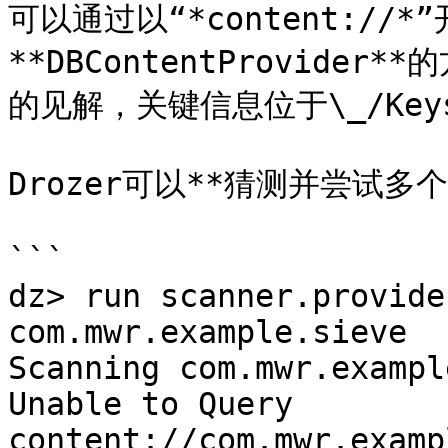
可以通过以“*content://
**DBContentProvide
的见解，关键信息位于\_/Keys
Drozer可以**猜测并尝试多个U
```

dz> run scanner.provide
com.mwr.example.sieve

Scanning com.mwr.exampl
Unable to Query 
content://com.mwr.examp