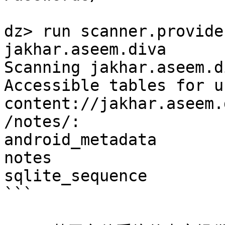
dz> run scanner.provide
jakhar.aseem.diva

Scanning jakhar.aseem.d
Accessible tables for ur
content://jakhar.aseem.
/notes/:

android_metadata

notes

sqlite_sequence

```
