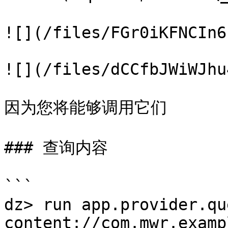
![](/files/FGr0iKFNCIn6
![](/files/dCCfbJWiWJhu
因为您将能够调用它们

### 查询内容

```

dz> run app.provider.que
content://com.mwr.examp