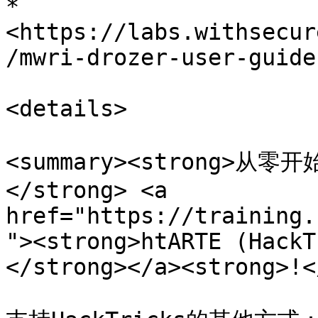
* 
<https://labs.withsecur
/mwri-drozer-user-guide
<details>

<summary><strong>
</strong> <a 
href="https://training.
"><strong>htARTE (HackT
</strong></a><strong>!<