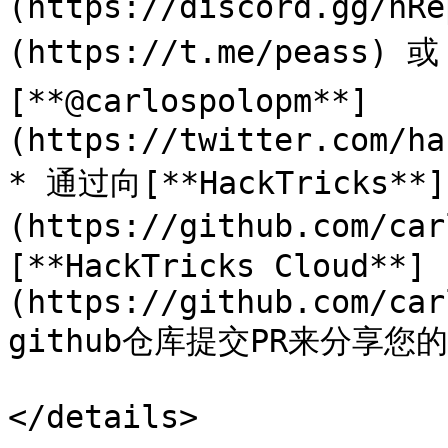
(https://discord.gg/h
(https://t.me/peass) 
[**@carlospolopm**]
(https://twitter.com/ha
* 通过向[**HackTricks**]
(https://github.com/ca
[**HackTricks Cloud**]
(https://github.com/car
github仓库提交PR来分享您
</details>
