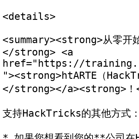
<details>

<summary><strong>
</strong> <a 
href="https://training.
"><strong>htARTE（HackT
</strong></a><strong>！<
支持HackTricks的其他方式：
* 如果您想看到您的**公司在Ha