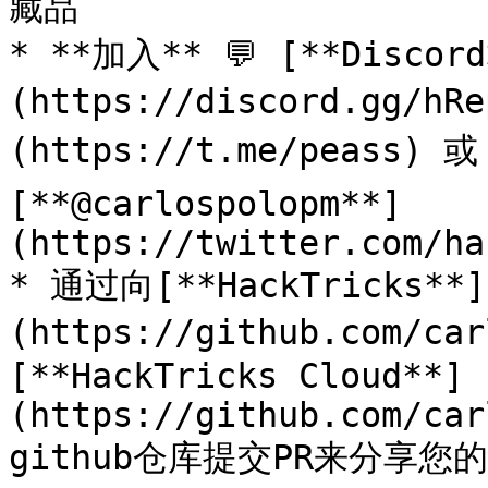
藏品

* **加入** 💬 [**Discor
(https://discord.gg/h
(https://t.me/peass) 
[**@carlospolopm**]
(https://twitter.com/ha
* 通过向[**HackTricks**]
(https://github.com/ca
[**HackTricks Cloud**]
(https://github.com/car
github仓库提交PR来分享您