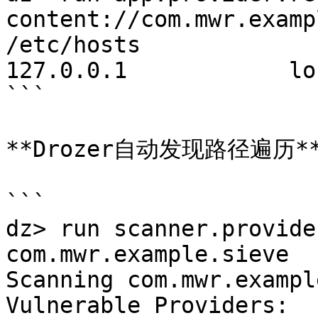
content://com.mwr.examp
/etc/hosts

127.0.0.1            lo
```

**Drozer自动发现路径遍历**
```

dz> run scanner.provide
com.mwr.example.sieve

Scanning com.mwr.exampl
Vulnerable Providers:
