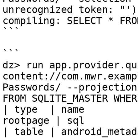
unrecognized token: "')
compiling: SELECT * FRO
```

```

dz> run app.provider.que
content://com.mwr.examp
Passwords/ --projection 
FROM SQLITE_MASTER WHER
| type  | name         
rootpage | sql         
| table | android_metadata