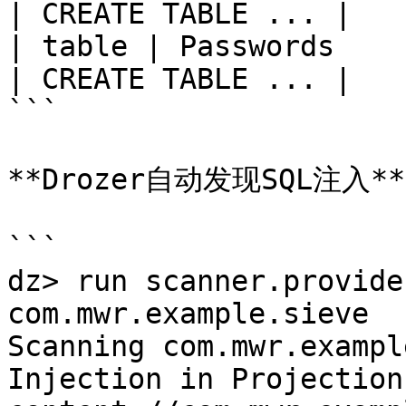
| CREATE TABLE ... |

| table | Passwords       
| CREATE TABLE ... |

```

**Drozer自动发现SQL注入**

```

dz> run scanner.provide
com.mwr.example.sieve

Scanning com.mwr.exampl
Injection in Projection: