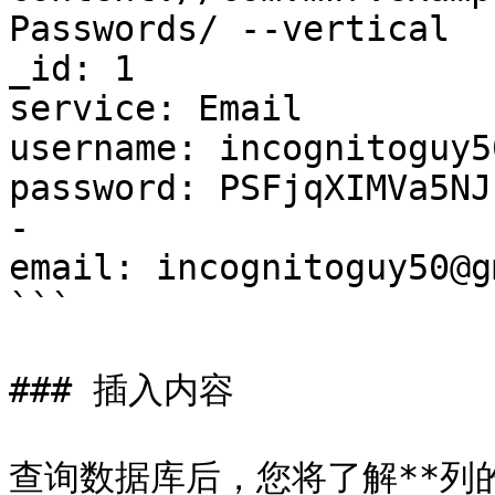
Passwords/ --vertical

_id: 1

service: Email

username: incognitoguy50
password: PSFjqXIMVa5NJ
-

email: incognitoguy50@g
```

### 插入内容

查询数据库后，您将了解**列