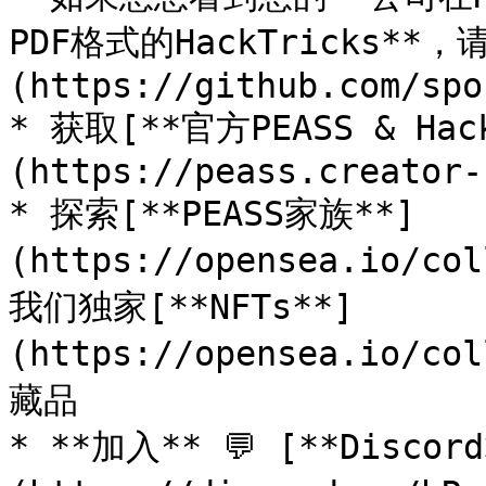
PDF格式的HackTricks**
(https://github.com/spo
* 获取[**官方PEASS & Ha
(https://peass.creator-
* 探索[**PEASS家族**]
(https://opensea.io/co
我们独家[**NFTs**]
(https://opensea.io/co
藏品

* **加入** 💬 [**Discor