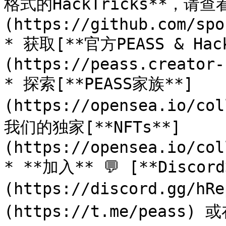
格式的HackTricks**，请查
(https://github.com/spo
* 获取[**官方PEASS & Ha
(https://peass.creator-
* 探索[**PEASS家族**]
(https://opensea.io/co
我们的独家[**NFTs**]
(https://opensea.io/col
* **加入** 💬 [**Discor
(https://discord.gg/h
(https://t.me/peass) 