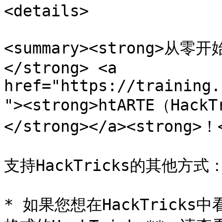
<details>

<summary><strong>
</strong> <a 
href="https://training.
"><strong>htARTE（HackT
</strong></a><strong>！<
支持HackTricks的其他方式：
* 如果您想在HackTricks