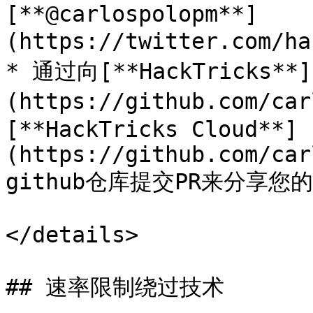
[**@carlospolopm**]
(https://twitter.com/ha
* 通过向[**HackTricks**]
(https://github.com/ca
[**HackTricks Cloud**]
(https://github.com/car
github仓库提交PR来分享您
</details>

## 速率限制绕过技术
