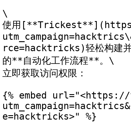
\

使用[**Trickest**](https
utm_campaign=hacktrics\
rce=hacktricks)轻松
的**自动化工作流程**。\

立即获取访问权限：

{% embed url="<https://
utm_campaign=hacktrics&
e=hacktricks>" %}
