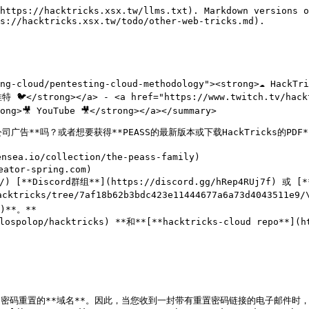
https://hacktricks.xsx.tw/llms.txt). Markdown versions o
s://hacktricks.xsx.tw/todo/other-web-tricks.md).

ng-cloud/pentesting-cloud-methodology"><strong>☁️ HackTri
 🐦</strong></a> - <a href="https://www.twitch.tv/hacktri
ng>🎥 YouTube 🎥</strong></a></summary>

司广告**吗？或者想要获得**PEASS的最新版本或下载HackTricks的PDF
ea.io/collection/the-peass-family)

tor-spring.com)

on/) [**Discord群组**](https://discord.gg/hRep4RUj7f) 或
acktricks/tree/7af18b62b3bdc423e11444677a6a73d4043511e9/
)**。**

lospolop/hacktricks) **和**[**hacktricks-cloud repo**](h
发送密码重置的**域名**。因此，当您收到一封带有重置密码链接的电子邮件时