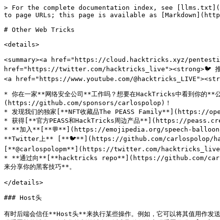
> For the complete documentation index, see [llms.txt](
to page URLs; this page is available as [Markdown](http
# Other Web Tricks

<details>

<summary><a href="https://cloud.hacktricks.xyz/pentesti
href="https://twitter.com/hacktricks_live"><strong>🐦 推特
<a href="https://www.youtube.com/@hacktricks_LIVE"><stro
* 你在一家**网络安全公司**工作吗？想要在HackTricks中看到你的**公
(https://github.com/sponsors/carlospolop)！

* 发现我们的独家[**NFT收藏品The PEASS Family**](https://opens
* 获得[**官方PEASS和HackTricks周边产品**](https://peass.crea
* **加入**[**💬**](https://emojipedia.org/speech-ballo
**Twitter上** [**🐦**](https://github.com/carlospolop/h
[**@carlospolopm**](https://twitter.com/hacktricks_live
* **通过向**[**hacktricks repo**](https://github.com/car
来分享你的黑客技巧**。

</details>

### Host头

有时后端会信任**Host头**来执行某些操作。例如，它可以将其值用作