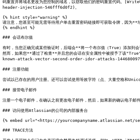
码重置并将域名更改为您控制的域名，以窃取他们的密码重置代码。[WriteUp](https://
header-injection-546fff6d0f2)。

{% hint style="warning" %}

请注意，您甚至可能无需等待用户单击重置密码链接即可获取令牌，因为**垃
{% endhint %}

### 会话布尔值

有时，当您正确完成某些验证时，后端会**将一个布尔值（True）添加到会
然而，如果您**通过了检查**并且您的会话在安全属性中被授予了该"True"值，您
known-attack-vector-second-order-idor-attacks-144680097
### 注册功能

尝试以已存在的用户注册。还可以尝试使用等效字符（点、大量空格和Unicod
### 接管电子邮件

注册一个电子邮件，在确认之前更改电子邮件，然后，如果新的确认电子邮件
### 访问使用Atlassian的公司的内部服务台

{% embed url="<https://yourcompanyname.atlassian.net/se
### TRACE方法
