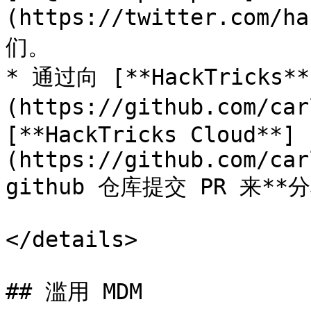
(https://twitter.com/
们。

* 通过向 [**HackTricks**
(https://github.com/car
[**HackTricks Cloud**]
(https://github.com/car
github 仓库提交 PR 来**
</details>

## 滥用 MDM
