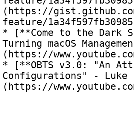
feature/1a34f597fb30985
(https://gist.github.co
feature/1a34f597fb30985
* [**Come to the Dark S
Turning macOS Managemen
(https://www.youtube.co
* [**OBTS v3.0: "An Att
Configurations" - Luke 