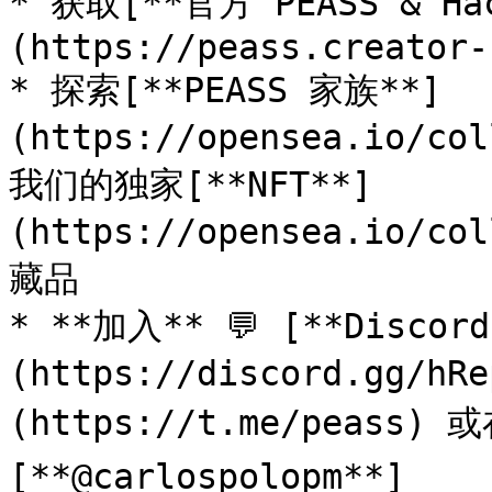
* 获取[**官方 PEASS & Ha
(https://peass.creator-
* 探索[**PEASS 家族**]
(https://opensea.io/co
我们的独家[**NFT**]
(https://opensea.io/co
藏品

* **加入** 💬 [**Discor
(https://discord.gg/h
(https://t.me/peass) 或在
[**@carlospolopm**]