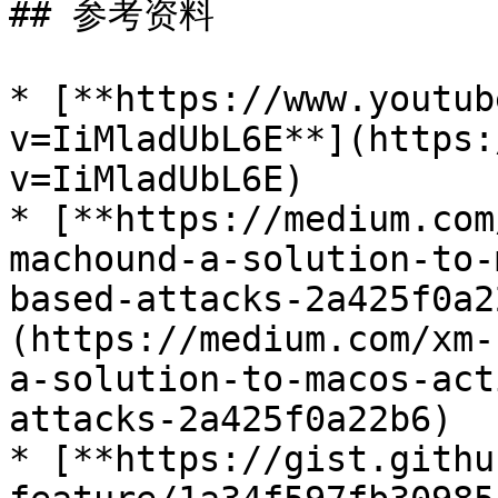
## 参考资料

* [**https://www.youtub
v=IiMladUbL6E**](https:
v=IiMladUbL6E)

* [**https://medium.com
machound-a-solution-to-
based-attacks-2a425f0a2
(https://medium.com/xm-
a-solution-to-macos-act
attacks-2a425f0a22b6)

* [**https://gist.githu