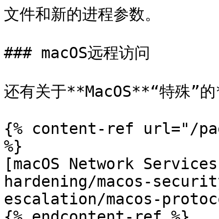
文件和新的进程参数。

### macOS远程访问

还有关于**MacOS**“特殊”的*
{% content-ref url="/pa
%}

[macOS Network Services
hardening/macos-securit
escalation/macos-protoc
{% endcontent-ref %}
