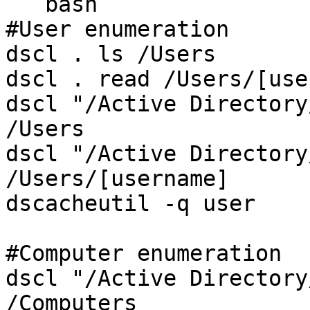
```bash

#User enumeration

dscl . ls /Users

dscl . read /Users/[use
dscl "/Active Directory
/Users

dscl "/Active Directory
/Users/[username]

dscacheutil -q user

#Computer enumeration

dscl "/Active Directory
/Computers
