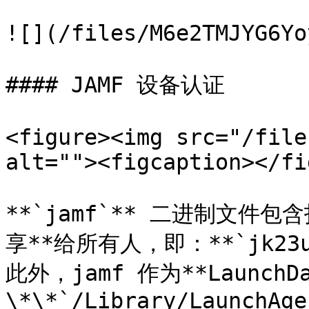
![](/files/M6e2TMJYG6Yo
#### JAMF 设备认证

<figure><img src="/file
alt=""><figcaption></fi
**`jamf`** 二进制文件
享**给所有人，即：**`jk23ucn
此外，jamf 作为**LaunchD
\*\*`/Library/LaunchAge