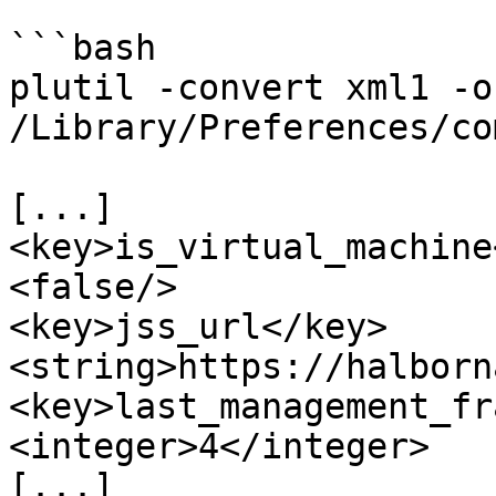
```bash

plutil -convert xml1 -o 
/Library/Preferences/co
[...]

<key>is_virtual_machine
<false/>

<key>jss_url</key>

<string>https://halborn
<key>last_management_fr
<integer>4</integer>

[...]
