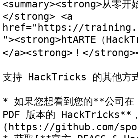
<summary><strong>从
</strong> <a 
href="https://training.
"><strong>htARTE（Hack
</a><strong>！</strong><
支持 HackTricks 的其他方式
* 如果您想看到您的**公司在 H
PDF 版本的 HackTricks
(https://github.com/spo